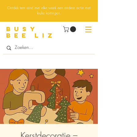
Ontdek tem eind mei elke week een andere actie met
leuke kortingen.
BUsY
BEE LIZ
Kerstdecoratie –