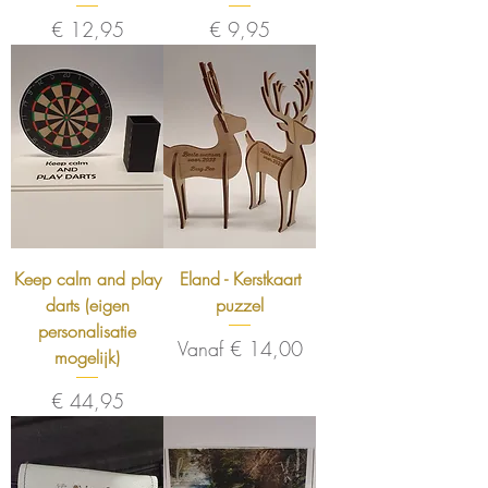
Prijs
Prijs
€ 12,95
€ 9,95
Keep calm and play
Eland - Kerstkaart
darts (eigen
puzzel
personalisatie
Verkoopprijs
Vanaf
€ 14,00
mogelijk)
Prijs
€ 44,95