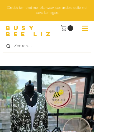
Ontdek tem eind mei elke week een andere actie met
leuke kortingen.
BUsY
BEE LIZ