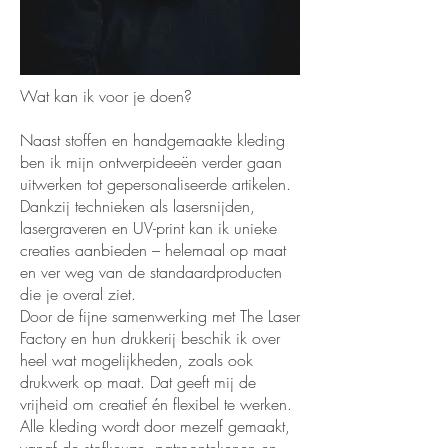
Wat kan ik voor je doen?
Naast stoffen en handgemaakte kleding
ben ik mijn ontwerpideeën verder gaan
uitwerken tot gepersonaliseerde artikelen.
Dankzij technieken als lasersnijden,
lasergraveren en UV-print kan ik unieke
creaties aanbieden – helemaal op maat
en ver weg van de standaardproducten
die je overal ziet.
Door de fijne samenwerking met The Laser
Factory en hun drukkerij beschik ik over
heel wat mogelijkheden, zoals ook
drukwerk op maat. Dat geeft mij de
vrijheid om creatief én flexibel te werken.
Alle kleding wordt door mezelf gemaakt,