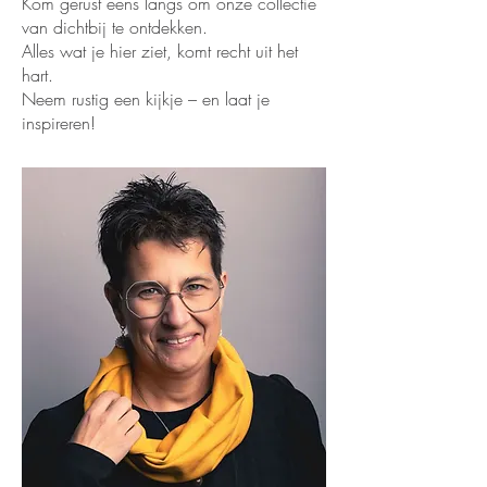
Kom gerust eens langs om onze collectie
van dichtbij te ontdekken.
Alles wat je hier ziet, komt recht uit het
hart.
Neem rustig een kijkje – en laat je
inspireren!