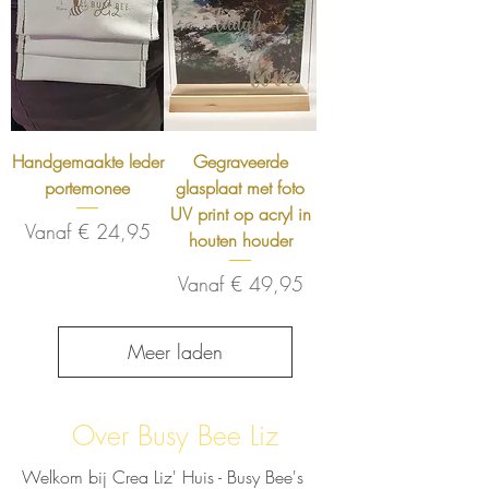
Handgemaakte leder
Gegraveerde
portemonee
glasplaat met foto
UV print op acryl in
Verkoopprijs
Vanaf
€ 24,95
houten houder
Verkoopprijs
Vanaf
€ 49,95
Meer laden
Over Busy Bee Liz
Welkom bij Crea Liz' Huis - Busy Bee's