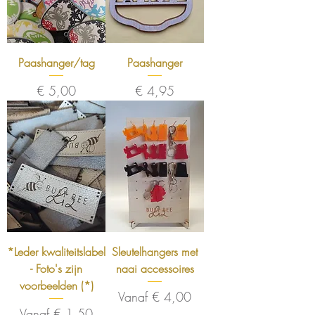
Paashanger/tag
Paashanger
Prijs
Prijs
€ 5,00
€ 4,95
*Leder kwaliteitslabel
Sleutelhangers met
- Foto's zijn
naai accessoires
voorbeelden (*)
Verkoopprijs
Vanaf
€ 4,00
Verkoopprijs
Vanaf
€ 1,50