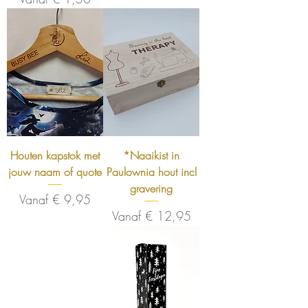
Houten kapstok met
*Naaikist in
jouw naam of quote
Paulownia hout incl
gravering
Verkoopprijs
Vanaf
€ 9,95
Verkoopprijs
Vanaf
€ 12,95