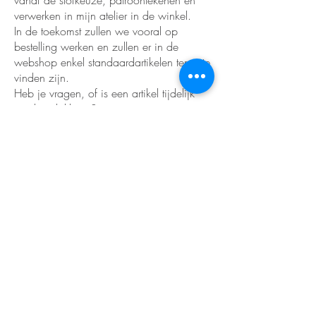
vanaf de stofkeuze, patroontekenen en
verwerken in mijn atelier in de winkel.
In de toekomst zullen we vooral op
bestelling werken en zullen er in de
webshop enkel standaardartikelen terug te
vinden zijn.
Heb je vragen, of is een artikel tijdelijk
niet beschikbaar?
Stuur me gerust een berichtje via de
contactpagina – dan zoeken we samen
naar een oplossing!
Leuke weetjes.
We werken voor 90% met gerecycleerde
en duurzame materialen, omdat we
geven om onze planeet.
Onze lasertechnieken zijn niet alleen
superprecies, maar ook milieuvriendelijk