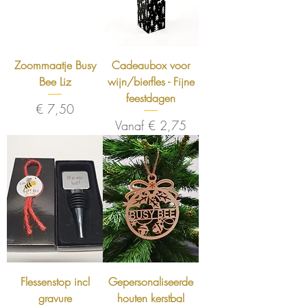
Zoommaatje Busy
Cadeaubox voor
Bee Liz
wijn/bierfles - Fijne
feestdagen
Prijs
€ 7,50
Verkoopprijs
Vanaf
€ 2,75
Flessenstop incl
Gepersonaliseerde
gravure
houten kerstbal