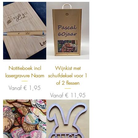
Notitieboek incl
Wijnkist met
lasergravure Naam
schuifdeksel voor 1
of 2 flessen
Verkoopprijs
Vanaf
€ 1,95
Verkoopprijs
Vanaf
€ 11,95