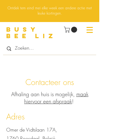
Ontdek tem eind mei elke week een andere actie met
leuke kortingen.
BUsY
BEE LIZ
Contacteer ons
Afhaling aan huis is mogelijk,
maak
hiervoor een afspraak
!
Adres
Omer de Vidtslaan 17A,
1760 Roosdaal, België