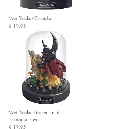
Mini Blocks - Orchidee
Prijs
€ 19,95
Mini Blocks - Bloemen met
Neushoornkever
Prijs
€ 19,95