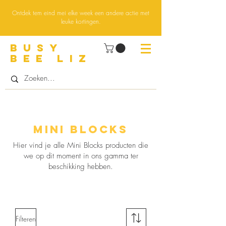
Ontdek tem eind mei elke week een andere actie met
leuke kortingen.
BUsY
BEE LIZ
Mini blocks
Hier vind je alle Mini Blocks producten die
we op dit moment in ons gamma ter
beschikking hebben.
Filteren