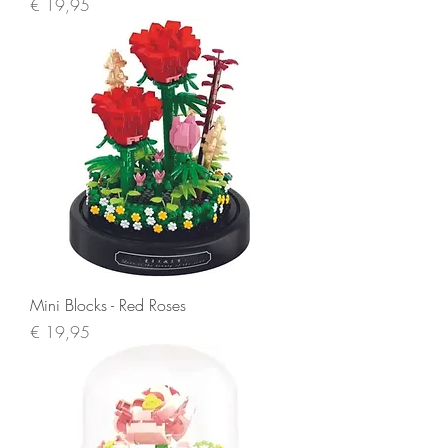
Prijs
€ 19,95
Mini Blocks - Red Roses
Prijs
€ 19,95