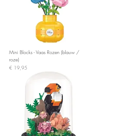
Mini Blocks - Vaas Rozen (blauw /
roze)
Prijs
€ 19,95