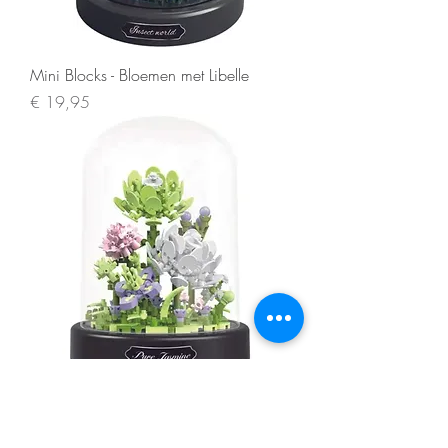
Mini Blocks - Bloemen met Libelle
Prijs
€ 19,95
Mini Blocks - Jasmine
Prijs
€ 19,95