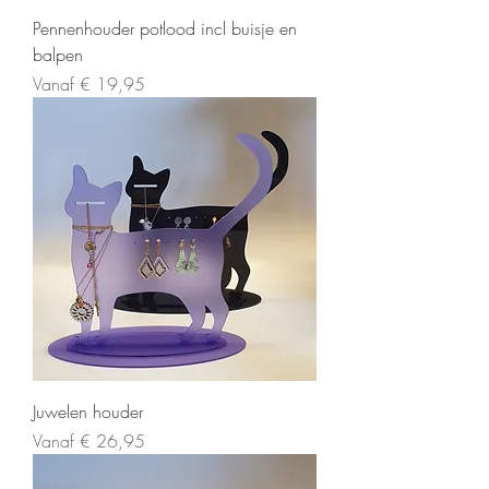
Pennenhouder potlood incl buisje en
balpen
Verkoopprijs
Vanaf
€ 19,95
Juwelen houder
Verkoopprijs
Vanaf
€ 26,95