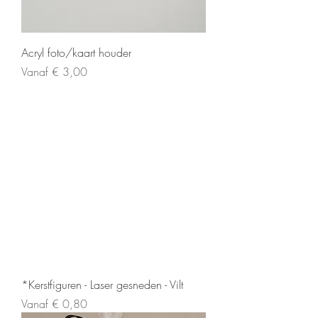
Acryl foto/kaart houder
Verkoopprijs
Vanaf
€ 3,00
*Kerstfiguren - Laser gesneden - Vilt
Verkoopprijs
Vanaf
€ 0,80