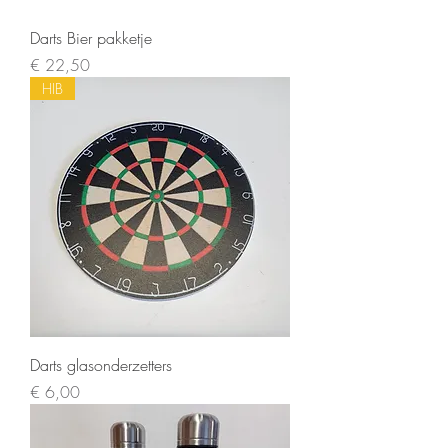
Darts Bier pakketje
Prijs
€ 22,50
HIB
Darts glasonderzetters
Prijs
€ 6,00