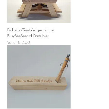
Picknick/Tuintafel gevuld met
BusyBeeBeer of Darts bier
Verkoopprijs
Vanaf
€ 2,50