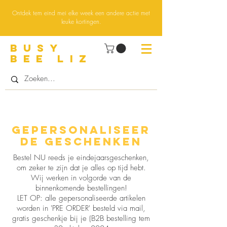
Ontdek tem eind mei elke week een andere actie met
leuke kortingen.
BUsY
BEE LIZ
Gepersonaliseer
de geschenken
Bestel NU reeds je eindejaarsgeschenken,
om zeker te zijn dat je alles op tijd hebt.
Wij werken in volgorde van de
binnenkomende bestellingen!
LET OP: alle gepersonaliseerde artikelen
worden in 'PRE ORDER' besteld via mail,
gratis geschenkje bij je (B2B bestelling tem