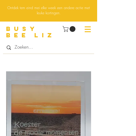
Ontdek tem eind mei elke week een andere actie met
leuke kortingen.
BUsY
BEE LIZ