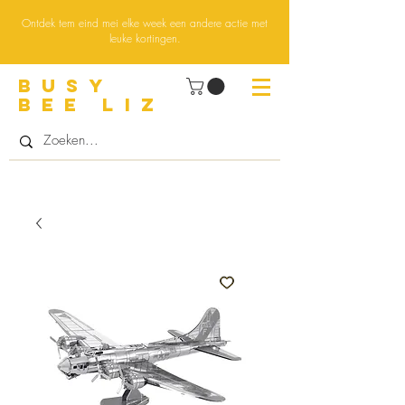
Ontdek tem eind mei elke week een andere actie met
leuke kortingen.
BUsY
BEE LIZ