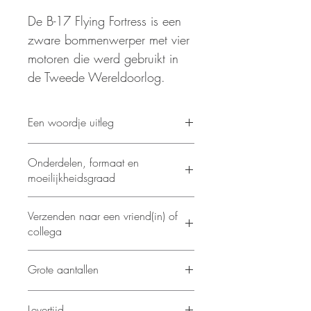
De B-17 Flying Fortress is een
zware bommenwerper met vier
motoren die werd gebruikt in
de Tweede Wereldoorlog.
Een woordje uitleg
Het was een krachtige bommenwerper
Onderdelen, formaat en
met een groot vliegbereik, die ondanks
moeilijkheidsgraad
zware gevechtsschade in staat was
zichzelf te verdedigen en terug te keren
Aantal vellen:
2 vellen
naar de basis.
Verzenden naar een vriend(in) of
Moeilijkheid:
Gematigd
collega
Afmetingen na montage:
14,7 x 11,3 x
4,3 cm
Dat kan! Verzend rechtstreeks naar
Grote aantallen
andere adressen (extra factuur wordt
verzonden).
Voor grotere aantallen kun je een mail
Levertijd