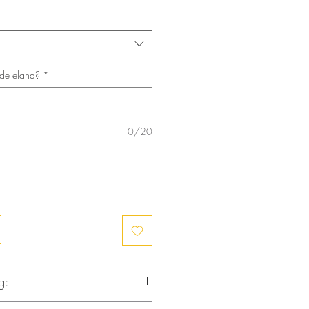
 de eland?
*
0/20
g:
l groot succes, vandaar dat we ze