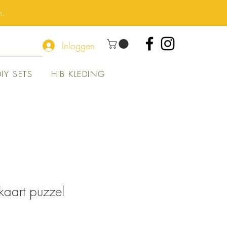
n.
Inloggen
DIY SETS
HIB KLEDING
tkaart puzzel
opprijs