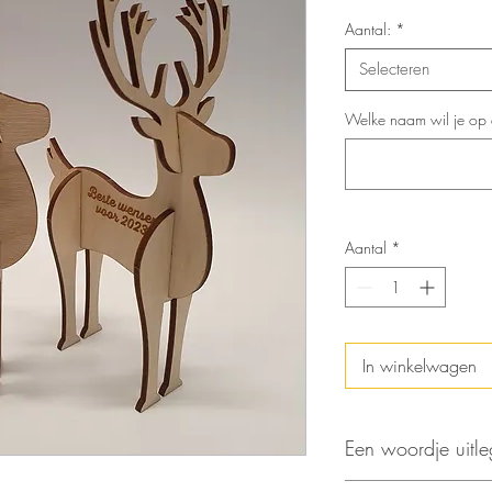
Aantal:
*
Selecteren
Welke naam wil je op
Aantal
*
In winkelwagen
Een woordje uitle
Vorig jaar een hee