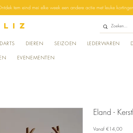
ntdek tem eind mei elke week een andere actie met leuke kortinge
 LIZ
DARTS
DIEREN
SEIZOEN
LEDERWAREN
EN
EVENEMENTEN
Eland - Kers
Verko
Vanaf
€14,00