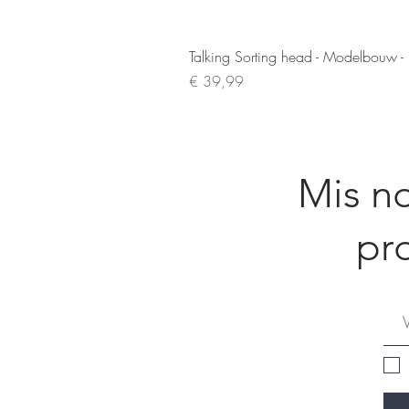
Talking Sorting head - Modelbouw -
Prijs
€ 39,99
Mis no
pr