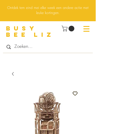
Ontdek tem eind mei elke week een andere actie met
leuke kortingen.
BUsY
BEE LIZ