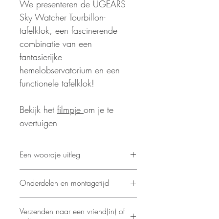
We presenteren de UGEARS
Sky Watcher Tourbillon-
tafelklok, een fascinerende
combinatie van een
fantasierijke
hemelobservatorium en een
functionele tafelklok!
Bekijk het
filmpje
om je te
overtuigen
Een woordje uitleg
We presenteren de Sky Watcher
Onderdelen en montagetijd
Tourbillon-tafelklok, een fascinerende
combinatie van een fantasierijke
Aantal onderdelen: 338
hemelobservatorium en een
Verzenden naar een vriend(in) of
Geschatte montagetijd: 15 uur
functionele tafelklok!