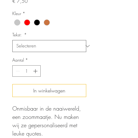
Prijs
€ 7,50
Kleur
*
Tekst:
*
Aantal
*
In winkelwagen
Onmisbaar in de naaiwereld,
een zoommaatje. Nu maken
wij ze gepersonaliseerd met
leuke quotes.