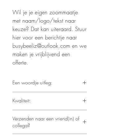
Wil je je eigen zoommaatje
met naam/logo/tekst naar
keuze? Dat kan uiteraard. Stuur
hier voor een berichtje naar
busybeeliz@outlook.com en we
maken je vrijblijvend een
offerte.
Een woordje uitleg:
Zoommaatjes zijn onmisbaar in de
Kwaliteit:
naaiwereld, ze zijn zo handig, je
hebt er maar best een beetje in
Acryl Casted 3 mm. gekleurd
overvloed, want net zoals spelden en
Verzenden naar een vriend(in) of
Metallic zilver/zwart 3.2 mm.
een lintmeter raak je dikwijls kwijt.
collega?
Dat kan! Verzend rechtstreeks naar