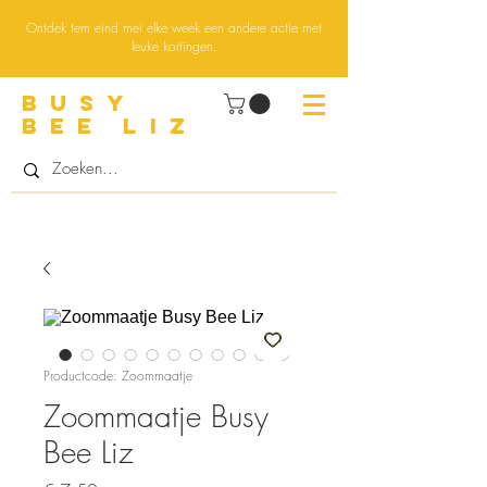
Ontdek tem eind mei elke week een andere actie met
leuke kortingen.
BUsY
BEE LIZ
Productcode: Zoommaatje
Zoommaatje Busy
Bee Liz