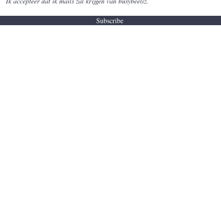
Ik accepteer dat ik mails zal krijgen van busybeeliz.
Subscribe