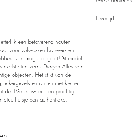
Grote aantallen
factuur wordt verzonde
Voor grotere aantallen 
Levertijd
exacte aantal naar b
wij je een vrijblijvende 
Van zodra de bestelli
slag. We houden een 
tterlijk een betoverend houten
aan, afhankelijk van de
iaal voor volwassen bouwers en
hebbers van magie opgelet!Dit model,
inkelstraten zoals Diagon Alley van
htige objecten. Het stikt van de
g, erkergevels en ramen met kleine
 uit de 19e eeuw en een prachtig
niatuurhuisje een authentieke,
ten