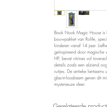
Book Nook Magic House is le
bouwpakket van Rolife, spec
kinderen vanaf 14 jaar. Lief
geïnspireerd door magische w
HP, bevat vitrines vol toverac
details zoals een alziend oo
ruitjes. De antieke lantaarns
glas-in-loodraam geven dit mi
mysterieuze sfeer.
Gerelateerde produc