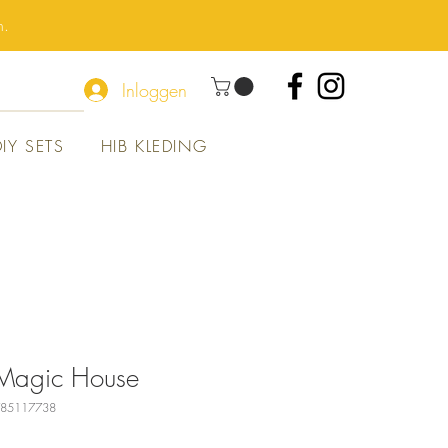
n.
Inloggen
DIY SETS
HIB KLEDING
 Magic House
6785117738