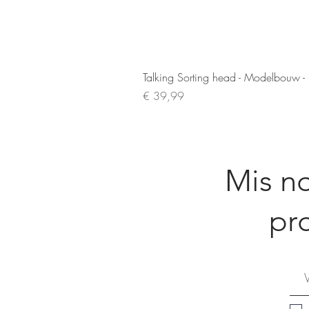
Talking Sorting head - Modelbouw -
Prijs
€ 39,99
Mis no
pr