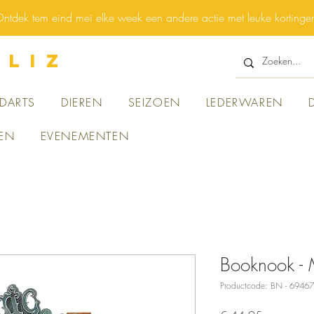
ntdek tem eind mei elke week een andere actie met leuke kortinge
 LIZ
DARTS
DIEREN
SEIZOEN
LEDERWAREN
EN
EVENEMENTEN
Booknook -
Productcode: BN - 694