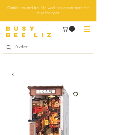
Ontdek tem eind mei elke week een andere actie met
leuke kortingen.
BUsY
BEE LIZ