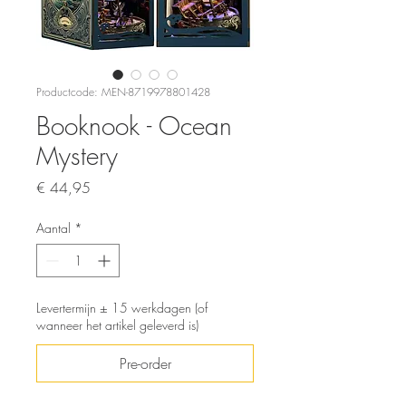
Productcode: MEN-8719978801428
Booknook - Ocean
Mystery
Prijs
€ 44,95
Aantal
*
Levertermijn ± 15 werkdagen (of
wanneer het artikel geleverd is)
Pre-order