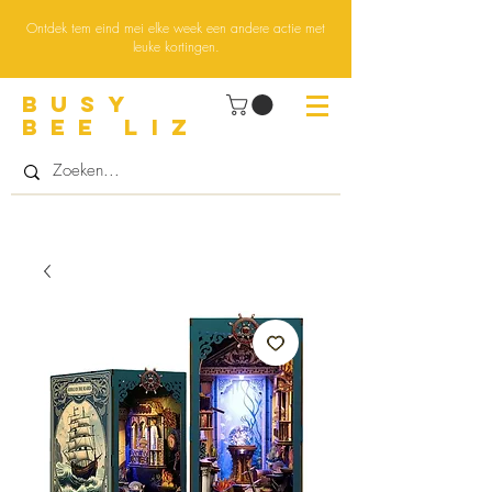
Ontdek tem eind mei elke week een andere actie met
leuke kortingen.
BUsY
BEE LIZ