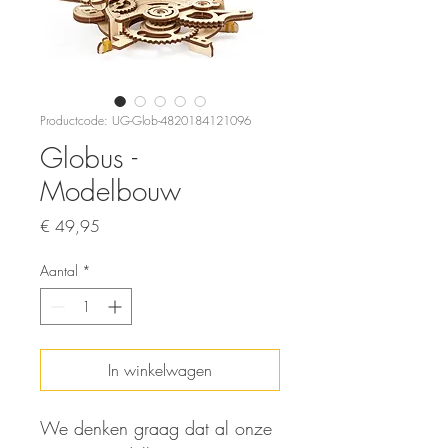
Productcode: UG-Glob-4820184121096
Globus -
Modelbouw
Prijs
€ 49,95
Aantal
*
In winkelwagen
We denken graag dat al onze