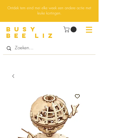
Ontdek tem eind mei elke week een andere actie met
leuke kortingen.
BUsY
BEE LIZ