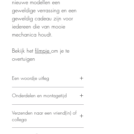
nieuwe modellen een
geweldige verrassing en een
geweldig cadeau zijn voor
iedereen die van mooie
mechanica houdt.
Bekijk het
filmpje
om je te
overtuigen
Een woordje uitleg
We willen meer geven met elk model
Onderdelen en montagetijd
dat we bedenken. Met dit model
geven we je - vrij letterlijk - de wereld.
Aantal onderdelen: 184
We presenteren de Globus, uw eigen
Verzenden naar een vriend(in) of
Geschatte montagetijd: 4 uur
wereld van mechanische wonderen...
collega
Het model is eenvoudig te bouwen
en zeer interessant om in beweging te
Dat kan! Verzend rechtstreeks naar