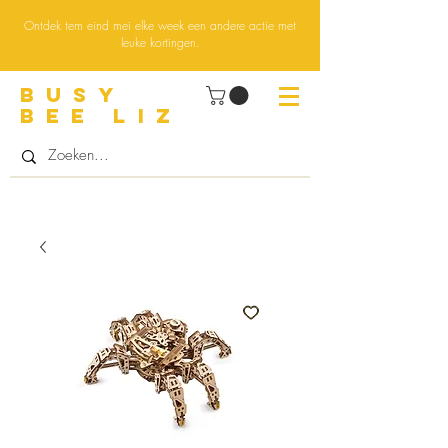
Ontdek tem eind mei elke week een andere actie met
leuke kortingen.
BUsY
BEE LIZ