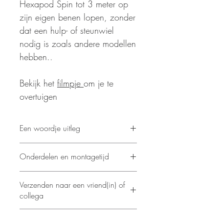
Hexapod Spin tot 3 meter op
zijn eigen benen lopen, zonder
dat een hulp- of steunwiel
nodig is zoals andere modellen
hebben..
Bekijk het
filmpje
om je te
overtuigen
Een woordje uitleg
Je kat zal van ons houden of ons
Onderdelen en montagetijd
haten voor deze! Ben je klaar voor
de coolste crawler die overal op de
Aantal onderdelen: 388
modelmarkt beschikbaar is?
Verzenden naar een vriend(in) of
Geschatte montagetijd: 8 uur
Introductie van de Ugears Hexapod
collega
Spin: deels insect, deels robot, deels
buitenaardse rover. Aangedreven
Dat kan! Verzend rechtstreeks naar