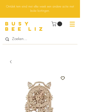
Ontdek tem eind mei elke week een andere actie met
leuke kortingen.
BUsY
BEE LIZ